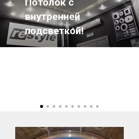
Потолок c
внутренней
подсветкой!