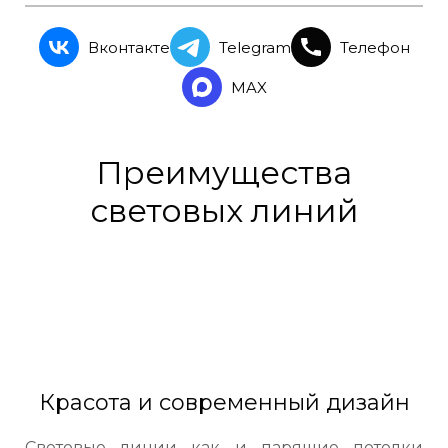
"SLOTT 40 и
SLOTT 80
"
"LUMFER"
Вконтакте
Telegram
Телефон
MAX
Преимущества
световых линий
Красота и современный дизайн
Световые линии как и парящие потолки